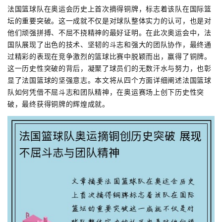
法国篮球队在奥运会历史上首次摘得铜牌，标志着该队在国际篮
坛的重要突破。这一成就不仅是对球队整体实力的认可，也是对
他们顽强拼搏、不屈不挠精神的最好证明。在此次奥运会中，法
国队展现了出色的技术、坚韧的斗志和强大的团队协作，最终通
过精彩的表现在竞争激烈的篮球比赛中脱颖而出，赢得了铜牌。
这一历史性突破的背后，凝聚了球员们的无数汗水与努力，也彰
显了法国篮球的坚强意志。本文将从四个方面详细阐述法国篮球
队如何凭借不屈斗志和团队精神，在奥运赛场上创下历史性突
破，最终获得铜牌的辉煌成就。