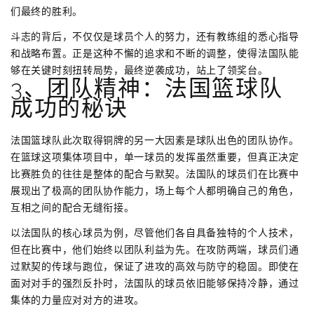
们最终的胜利。
斗志的背后，不仅仅是球员个人的努力，还有教练组的悉心指导
和战略布置。正是这种不懈的追求和不断的调整，使得法国队能
够在关键时刻扭转局势，最终逆袭成功，站上了领奖台。
3、团队精神：法国篮球队
成功的秘诀
法国篮球队此次取得铜牌的另一大因素是球队出色的团队协作。
在篮球这项集体项目中，单一球员的发挥虽然重要，但真正决定
比赛胜负的往往是整体的配合与默契。法国队的球员们在比赛中
展现出了极高的团队协作能力，场上每个人都明确自己的角色，
互相之间的配合无缝衔接。
以法国队的核心球员为例，尽管他们各自具备独特的个人技术，
但在比赛中，他们始终以团队利益为先。在攻防两端，球员们通
过默契的传球与跑位，保证了进攻的高效与防守的稳固。即使在
面对对手的强烈反扑时，法国队的球员依旧能够保持冷静，通过
集体的力量应对对方的进攻。