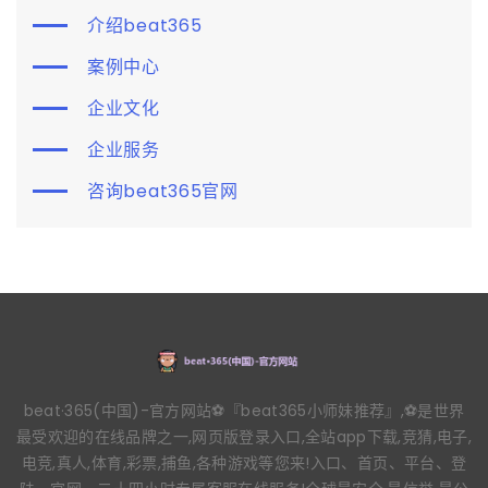
介绍beat365
案例中心
企业文化
企业服务
咨询beat365官网
beat·365(中国)-官方网站⚽️『beat365小师妹推荐』,⚽️是世界
最受欢迎的在线品牌之一,网页版登录入口,全站app下载,竞猜,电子,
电竞,真人,体育,彩票,捕鱼,各种游戏等您来!入口、首页、平台、登