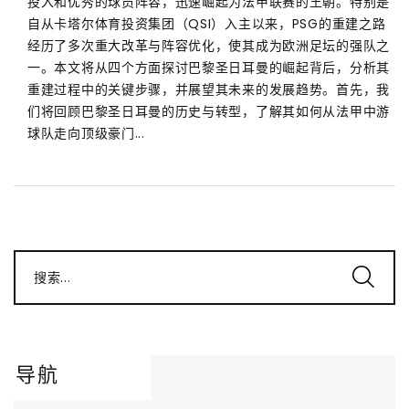
投入和优秀的球员阵容，迅速崛起为法甲联赛的王朝。特别是
自从卡塔尔体育投资集团（QSI）入主以来，PSG的重建之路
经历了多次重大改革与阵容优化，使其成为欧洲足坛的强队之
一。本文将从四个方面探讨巴黎圣日耳曼的崛起背后，分析其
重建过程中的关键步骤，并展望其未来的发展趋势。首先，我
们将回顾巴黎圣日耳曼的历史与转型，了解其如何从法甲中游
球队走向顶级豪门...
搜索...
导航