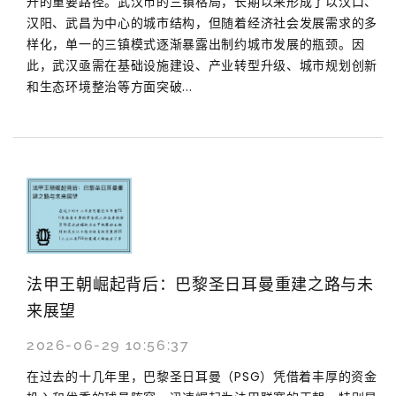
升的重要路径。武汉市的三镇格局，长期以来形成了以汉口、
汉阳、武昌为中心的城市结构，但随着经济社会发展需求的多
样化，单一的三镇模式逐渐暴露出制约城市发展的瓶颈。因
此，武汉亟需在基础设施建设、产业转型升级、城市规划创新
和生态环境整治等方面突破...
法甲王朝崛起背后：巴黎圣日耳曼重建之路与未
来展望
2026-06-29 10:56:37
在过去的十几年里，巴黎圣日耳曼（PSG）凭借着丰厚的资金