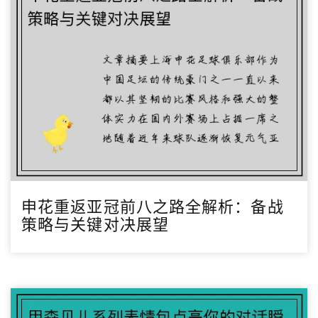
申花重返亚冠前八之路全解析：备战
策略与关键对决展望