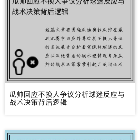
瓜帅回应不换人争议分析球迷反应与
战术决策背后逻辑