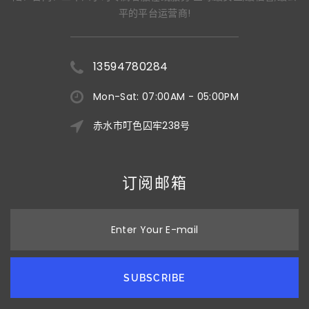
平的平台运营商!
13594780284
Mon-Sat: 07:00AM - 05:00PM
赤水市叮色囚牢238号
订阅邮箱
Enter Your E-mail
SUBSCRIBE