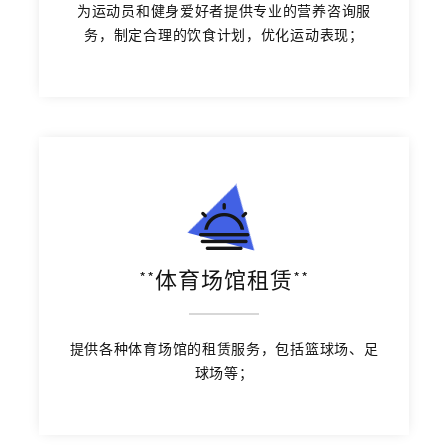
为运动员和健身爱好者提供专业的营养咨询服
务，制定合理的饮食计划，优化运动表现；
**体育场馆租赁**
提供各种体育场馆的租赁服务，包括篮球场、足
球场等；