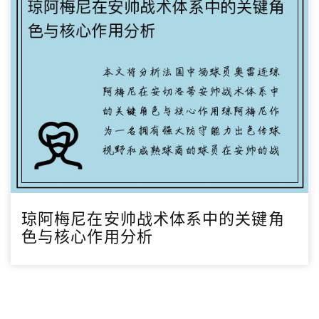
琼阿梅尼在安帅战术体系中的关键角
色与核心作用分析