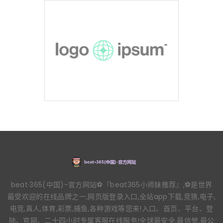
beat·365(中国)-官方网站⚽️『beat365小师妹推荐』,⚽️是世界
最受欢迎的在线品牌之一,网页版登录入口,全站app下载,竞猜,电子,
电竞,真人,体育,彩票,捕鱼,各种游戏等您来!入口、首页、平台、登
陆、官网、二十四小时专属客服在线服务!全球最安全,最信誉,最公