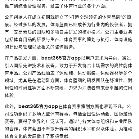
推广到综合管理服务，涵盖了体育行业的各个方面。
公司创始人在成立初期就确立了“打造全球领先的体育品牌”的愿
景。经过多年的发展，体育蓝图已经成长为行业内的佼佼者，拥
有一支高素质的团队和多项自主研发的核心技术。公司主要业务
包括体育用品的研发与生产、体育赛事的策划与执行、体育设施
的建设与管理以及相关的咨询服务。
在产品研发方面，
beat365官方app
以用户需求为导向，通过
引入国际先进技术和设备，致力于开发符合市场需求的高性能体
育用品。公司产品线涵盖了运动鞋、运动服装、运动器材等多个
领域。尤其是在运动鞋方面，体育蓝图的研发团队在舒适性、耐
用性和时尚性等方面不断突破，力求为消费者带来更卓越的使用
体验。
此外，
beat365官方app
在体育赛事策划方面也表现不凡。公
司成功组织了多场大型体育赛事，包括全国性运动会、国际邀请
赛等，赢得了业界的广泛认可。通过与各大体育组织和专业团队
的合作，体育蓝图不断提升赛事的组织水平和观众体验，为推动
体育文化的发展做出了积极贡献。