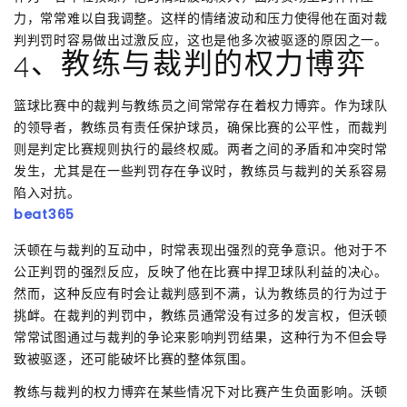
力，常常难以自我调整。这样的情绪波动和压力使得他在面对裁
判判罚时容易做出过激反应，这也是他多次被驱逐的原因之一。
4、教练与裁判的权力博弈
篮球比赛中的裁判与教练员之间常常存在着权力博弈。作为球队
的领导者，教练员有责任保护球员，确保比赛的公平性，而裁判
则是判定比赛规则执行的最终权威。两者之间的矛盾和冲突时常
发生，尤其是在一些判罚存在争议时，教练员与裁判的关系容易
陷入对抗。
beat365
沃顿在与裁判的互动中，时常表现出强烈的竞争意识。他对于不
公正判罚的强烈反应，反映了他在比赛中捍卫球队利益的决心。
然而，这种反应有时会让裁判感到不满，认为教练员的行为过于
挑衅。在裁判的判罚中，教练员通常没有过多的发言权，但沃顿
常常试图通过与裁判的争论来影响判罚结果，这种行为不但会导
致被驱逐，还可能破坏比赛的整体氛围。
教练与裁判的权力博弈在某些情况下对比赛产生负面影响。沃顿