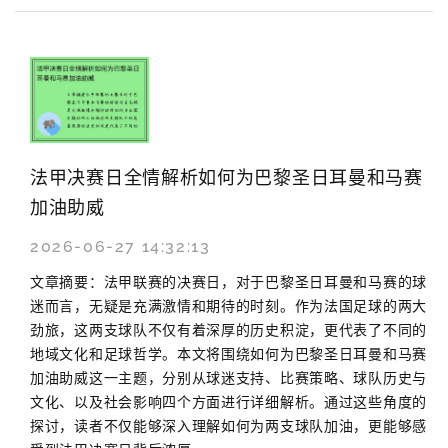
法甲决赛日全情解析如何为巴黎圣日耳曼和马赛
加油助威
2026-06-27 14:32:13
文章摘要：法甲联赛的决赛日，对于巴黎圣日耳曼和马赛的球
迷而言，无疑是充满激情和期待的时刻。作为法国足球的两大
劲旅，这两支球队不仅有着深厚的历史积淀，更代表了不同的
地域文化和足球哲学。本文将围绕如何为巴黎圣日耳曼和马赛
加油助威这一主题，分别从球迷支持、比赛策略、球队历史与
文化、以及社会影响四个方面进行详细解析。通过这些角度的
探讨，读者不仅能够深入理解如何为两支球队加油，更能够感