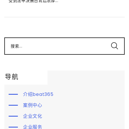
受到法甲决赛日背后浓厚...
搜索...
导航
介绍beat365
案例中心
企业文化
企业服务