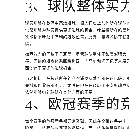
3、球队整体实
球员能够在欧冠中高效进球，很大程度上与他所在球队
常常能够为球员提供更多进球的机会。哈兰德所在的曼
德能够不断处于有利的进攻位置。此外，曼城的防守稳
段。
梅西效力的巴黎圣日耳曼，尽管球队整体不如曼城强大
挥。巴黎的进攻体系围绕梅西、内马尔和姆巴佩等人展
西创造了更多的进球机会。
与之相比，萨拉赫所在的利物浦以及莱万所在的巴萨，
曼城和巴黎有所不足。尤其是巴萨在经历了多次财政危
依然能够弥补球队在其他方面的不足。
4、欧冠赛季的
每个赛季的欧冠竞争都异常激烈，因此在金靴的争夺中
阶段，一些强队的表现依然稳定，而一些传统强队则在