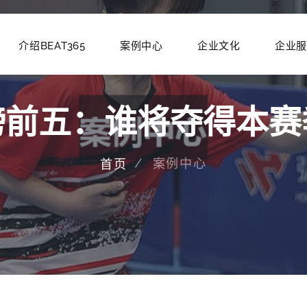
介绍BEAT365
案例中心
企业文化
企业服
榜前五：谁将夺得本赛
案例中心
首页