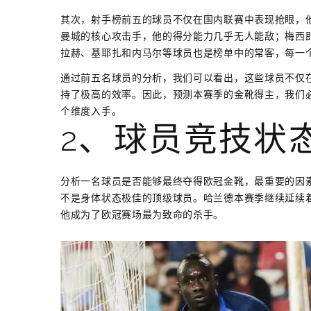
其次，射手榜前五的球员不仅在国内联赛中表现抢眼，
曼城的核心攻击手，他的得分能力几乎无人能敌；梅西
拉赫、基耶扎和内马尔等球员也是榜单中的常客，每一
通过前五名球员的分析，我们可以看出，这些球员不仅
持了极高的效率。因此，预测本赛季的金靴得主，我们
个维度入手。
2、球员竞技状
分析一名球员是否能够最终夺得欧冠金靴，最重要的因
不是身体状态极佳的顶级球员。哈兰德本赛季继续延续
他成为了欧冠赛场最为致命的杀手。