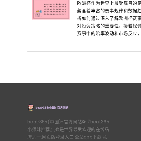
欧洲杯作为世界上最受瞩目的
蕴含着丰富的赛事规律和数据
析如何通过深入了解欧洲杯赛
对投资策略的重要性，接着探
赛事中的赔率波动和市场反应，
beat·365(中国)-官方网站⚽️『beat365
小师妹推荐』,⚽️是世界最受欢迎的在线品
牌之一,网页版登录入口,全站app下载,竞