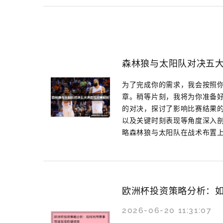
森林狼与太阳队对决五
为了完成你的需求，我会按照
章。稍等片刻，我将为你准备
的对决，探讨了影响比赛结果
以及关键时刻表现等角度深入剖
略森林狼与太阳队在战术布置上
欧洲杯投资策略分析：
2026-06-20 11:31:07