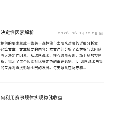
大决定性因素解析
2026-06-14 12:09:55
你提供的要求生成一篇关于森林狼与太阳队对决的详细分析文
好这篇文章。文章摘要的内容：本文详细分析了森林狼与太阳队
的五大决定性因素。从球队战术、核心球员表现、场上局势控制
析，揭示了每个因素对比赛走势的重要影响。1、球队战术与策
的差异将直接影响比赛的发展。每支球队在防守和...
如何利用赛事规律实现稳健收益