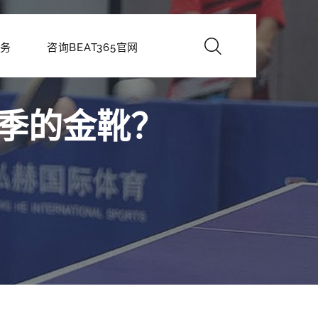
务
咨询BEAT365官网
季的金靴？