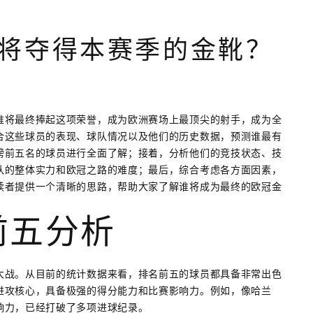
将夺得本赛季的金靴？
谁将最终捧起这项荣誉，成为欧洲赛场上最顶尖的射手，成为全
合这些球员的表现、球队情况以及他们的历史数据，预测谁最有
榜前五名的球员进行全面了解；接着，分析他们的竞技状态、技
队的整体实力和欧冠之路的难度；最后，综合考虑各方面因素，
读者提供一个清晰的思路，帮助大家了解谁将成为最终的欧冠金
前五分析
大战。从目前的统计数据来看，排名前五的球员都具备非常出色
进攻核心，具备极强的得分能力和比赛影响力。例如，像哈兰
响力，已经打破了多项进球纪录。