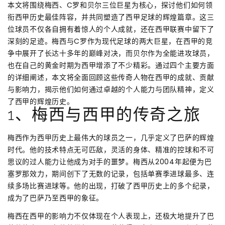
本文将围绕梅西、C罗和贝尔三位巨星为核心，探讨他们如何领
衔西甲历史最佳阵容，并共同塑造了西甲足球的辉煌篇章。这三
位球员不仅各自拥有着惊人的个人成就，还在西甲联赛中留下了
深刻的足迹。梅西与C罗作为现代足球的两大巨星，在西甲的竞
争中展开了长达十多年的巅峰对决，而贝尔作为全能进攻球员，
也在自己的黄金时期为西甲增添了不少精彩。通过四个主要方面
的详细阐述，本文将全面回顾这些传奇人物在西甲的成就、贡献
与影响力，揭示他们如何通过卓越的个人能力与团队精神，定义
了西甲的辉煌历史。
1、梅西与西甲的传奇之旅
梅西作为西甲历史上最伟大的球员之一，几乎定义了巴萨的辉煌
时代。他的技术特点无可匹敌，灵活的身体、精准的控球和不可
思议的过人能力让他成为对手的噩梦。梅西从2004年起便为巴
塞罗那效力，期间创下了无数的记录，包括单赛季进球最多、连
续多场比赛进球等。他的出现，打破了西甲历史上的多个纪录，
成为了巴萨乃至西甲的象征。
梅西在西甲的影响力不仅体现在个人表现上，还极大地提升了巴