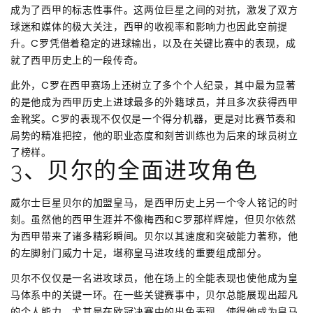
成为了西甲的标志性事件。这两位巨星之间的对抗，激发了双方
球迷和媒体的极大关注，西甲的收视率和影响力也因此空前提
升。C罗凭借着稳定的进球输出，以及在关键比赛中的表现，成
就了西甲历史上的一段传奇。
此外，C罗在西甲赛场上还树立了多个个人纪录，其中最为显著
的是他成为西甲历史上进球最多的外籍球员，并且多次获得西甲
金靴奖。C罗的表现不仅仅是一个得分机器，更是对比赛节奏和
局势的精准把控，他的职业态度和刻苦训练也为后来的球员树立
了榜样。
3、贝尔的全面进攻角色
威尔士巨星贝尔的加盟皇马，是西甲历史上另一个令人铭记的时
刻。虽然他的西甲生涯并不像梅西和C罗那样辉煌，但贝尔依然
为西甲带来了诸多精彩瞬间。贝尔以其速度和突破能力著称，他
的左脚射门威力十足，堪称皇马进攻线的重要组成部分。
贝尔不仅仅是一名进攻球员，他在场上的全能表现也使他成为皇
马体系中的关键一环。在一些关键赛事中，贝尔总能展现出超凡
的个人能力，尤其是在欧冠决赛中的出色表现，使得他成为皇马