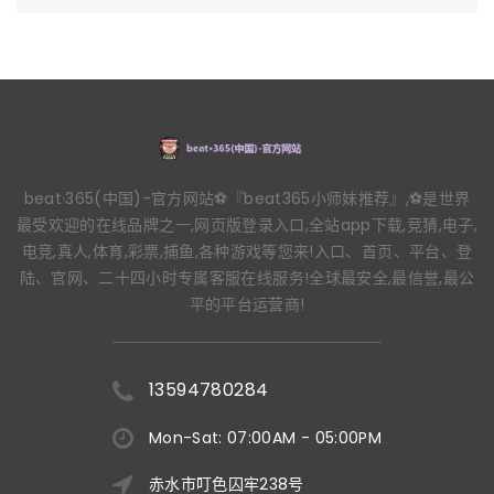
beat·365(中国)-官方网站⚽️『beat365小师妹推荐』,⚽️是世界
最受欢迎的在线品牌之一,网页版登录入口,全站app下载,竞猜,电子,
电竞,真人,体育,彩票,捕鱼,各种游戏等您来!入口、首页、平台、登
陆、官网、二十四小时专属客服在线服务!全球最安全,最信誉,最公
平的平台运营商!
13594780284
Mon-Sat: 07:00AM - 05:00PM
赤水市叮色囚牢238号