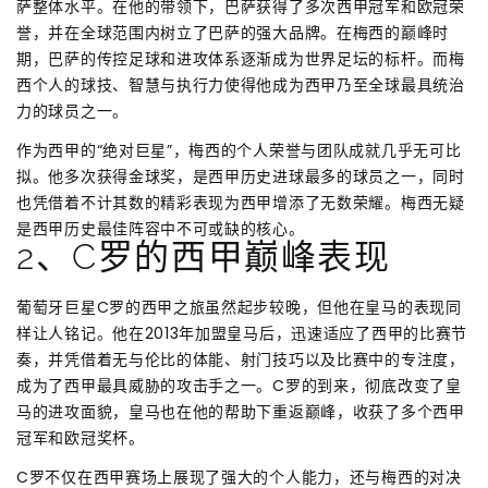
萨整体水平。在他的带领下，巴萨获得了多次西甲冠军和欧冠荣
誉，并在全球范围内树立了巴萨的强大品牌。在梅西的巅峰时
期，巴萨的传控足球和进攻体系逐渐成为世界足坛的标杆。而梅
西个人的球技、智慧与执行力使得他成为西甲乃至全球最具统治
力的球员之一。
作为西甲的“绝对巨星”，梅西的个人荣誉与团队成就几乎无可比
拟。他多次获得金球奖，是西甲历史进球最多的球员之一，同时
也凭借着不计其数的精彩表现为西甲增添了无数荣耀。梅西无疑
是西甲历史最佳阵容中不可或缺的核心。
2、C罗的西甲巅峰表现
葡萄牙巨星C罗的西甲之旅虽然起步较晚，但他在皇马的表现同
样让人铭记。他在2013年加盟皇马后，迅速适应了西甲的比赛节
奏，并凭借着无与伦比的体能、射门技巧以及比赛中的专注度，
成为了西甲最具威胁的攻击手之一。C罗的到来，彻底改变了皇
马的进攻面貌，皇马也在他的帮助下重返巅峰，收获了多个西甲
冠军和欧冠奖杯。
C罗不仅在西甲赛场上展现了强大的个人能力，还与梅西的对决