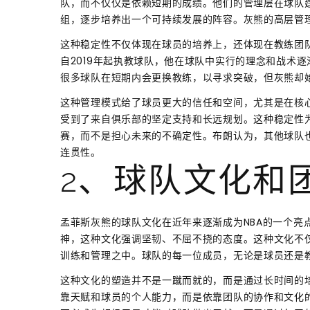
队，而不仅仅是依赖短期的成绩。他们的管理层在球队
组，逐步培养出一个可持续发展的阵容。灰熊的高层管
这种稳定性不仅体现在球员的培养上，还体现在教练团队的延续
自2019年起执教球队，他在球队中实行的理念和战术
很多球队在短期内会更换教练，以寻求突破，但灰熊却
这种管理模式给了球员更大的信任和空间，尤其是在核心球
受到了来自俱乐部的坚定支持和长远规划。这种稳定性
赛，而不是担心未来的不确定性。布朗认为，其他球队
连贯性。
2、球队文化和
孟菲斯灰熊的球队文化在近年来逐渐成为NBA的一个亮点。灰
神，这种文化强调坚韧、不屈不挠的态度。这种文化不
训练和管理之中。球队的每一位成员，无论是球员还是
这种文化的塑造并不是一蹴而就的，而是通过长时间的
靠天赋和球员的个人能力，而是依靠团队的协作和文化的力量。