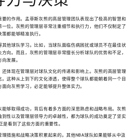
重要的作用。孟菲斯灰熊的高层管理团队表现出了极高的智慧和
第一位。灰熊的管理层非常注重细节和执行力，他们不仅制定了
决策都能够精准执行。
得其他球队学习。比如，当球队面临伤病困扰或球员不在最佳状
失方向。而且，灰熊的管理层非常擅长分析球队的优势和不足，
方向发展。
，还体现在管理层对球队文化的传递和影响上。灰熊的高层管理
念。这种从上到下的文化渗透，使得整个球队都能朝着同一个目
方面向灰熊学习，必定能够提升整体实力。
以能够取得成功，背后有着多方面的深思熟虑和战略布局。灰熊
独到性以及管理层领导力的卓越性，都为球队的成功奠定了坚实
正是看到了这些方面的重要性。
理措施和战略决策积累起来的。其他NBA球队如果能够从中汲