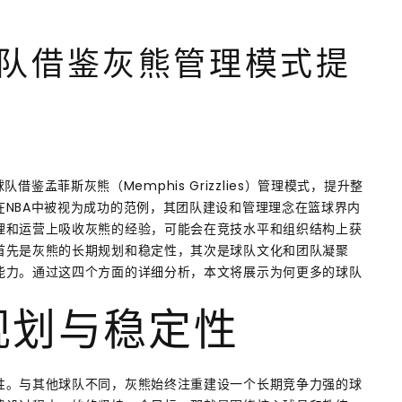
队借鉴灰熊管理模式提
球队借鉴孟菲斯灰熊（Memphis Grizzlies）管理模式，提升整
NBA中被视为成功的范例，其团队建设和管理理念在篮球界内
理和运营上吸收灰熊的经验，可能会在竞技水平和组织结构上获
首先是灰熊的长期规划和稳定性，其次是球队文化和团队凝聚
能力。通过这四个方面的详细分析，本文将展示为何更多的球队
规划与稳定性
性。与其他球队不同，灰熊始终注重建设一个长期竞争力强的球