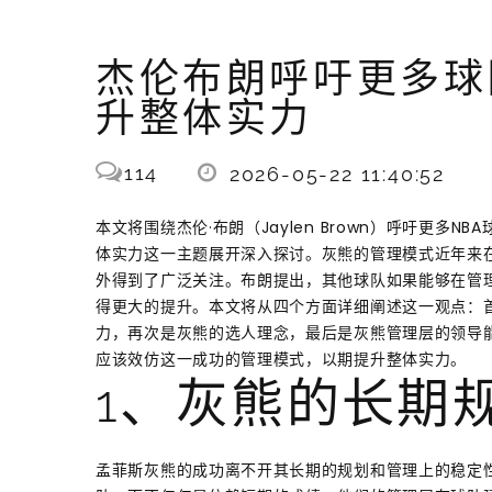
杰伦布朗呼吁更多球
升整体实力
114
2026-05-22 11:40:52
本文将围绕杰伦·布朗（Jaylen Brown）呼吁更多NBA
体实力这一主题展开深入探讨。灰熊的管理模式近年来在
外得到了广泛关注。布朗提出，其他球队如果能够在管
得更大的提升。本文将从四个方面详细阐述这一观点：
力，再次是灰熊的选人理念，最后是灰熊管理层的领导
应该效仿这一成功的管理模式，以期提升整体实力。
1、灰熊的长期
孟菲斯灰熊的成功离不开其长期的规划和管理上的稳定