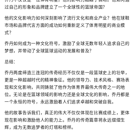
过自己的形象和品牌建立了一个全球性的篮球帝国？
他的文化影响力如何深刻影响了流行文化和商业产业？他在球鞋
市场和品牌代言方面的成功如何重新定义了体育明星的商业模
式？
乔丹如何成为一种文化符号，激励了全球无数年轻人追求自己的
梦想，并带动了全球篮球运动的发展和普及？
总结：
乔丹两度缔造三连冠的传奇经历不仅仅是一段篮球史上的壮举，
更是一种超越时代的精神象征。他的领导力、技术风格、赛场表
现和文化影响，共同铸就了他作为体育界最伟大传奇之一的地
位。无论是在篮球领域的影响力还是全球文化的影响，乔丹都是
一个永恒的符号，永远激励着人们追求卓越和突破自我。
他的故事告诉我们，真正的伟大不仅仅体现在比赛成绩上，更体
现在影响和激励他人的能力上。乔丹的传奇篇章将永远熠熠生
辉，成为无数追梦者的灯塔和榜样。