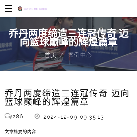
乔丹两度缔造三连冠传奇 迈
向篮球巅峰的辉煌篇章
案例中心
首页
乔丹两度缔造三连冠传奇 迈向
篮球巅峰的辉煌篇章
286
2024-12-09 09:35:13
文章摘要的内容