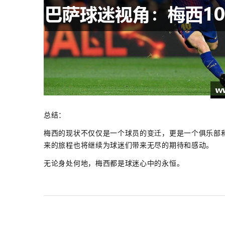
总结：
梅西的现状不仅仅是一个球员的变迁，更是一个俱乐部
来的旅程也将继续为球迷们带来无尽的期待和感动。
无论身处何地，梅西都是球迷心中的永恒。