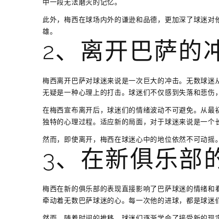
中一段无法磨灭的记忆。
此外，梅西在球场内外的谦逊和品德，更加深了球迷对
雄。
2、离开巴萨的
梅西离开巴萨对球迷来说是一次巨大的冲击。无数球迷
无疑是一种心理上的打击。球迷们不仅感到失落和悲伤
在梅西宣布离开后，球迷们的情绪波动不可避免。从最
独特的心理过程。适应新的局面，对于球迷来说是一个
然而，即使离开，梅西在球迷心中的地位依然不可动摇
3、在新俱乐部
梅西在新的俱乐部的表现直接影响了巴萨球迷的情绪和
牵动着无数巴萨球迷的心。每一次他的进球，都是球迷
然而，随着时间的推移，球迷们逐渐学会了接受新的现