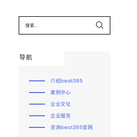
搜索...
导航
介绍beat365
案例中心
企业文化
企业服务
咨询beat365官网