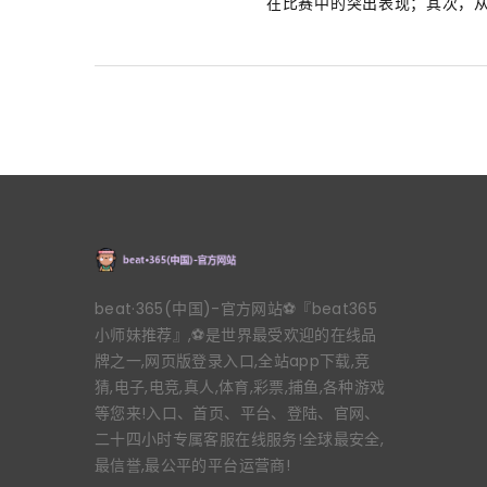
在比赛中的突出表现；其次，从
beat·365(中国)-官方网站⚽️『beat365
小师妹推荐』,⚽️是世界最受欢迎的在线品
牌之一,网页版登录入口,全站app下载,竞
猜,电子,电竞,真人,体育,彩票,捕鱼,各种游戏
等您来!入口、首页、平台、登陆、官网、
二十四小时专属客服在线服务!全球最安全,
最信誉,最公平的平台运营商!