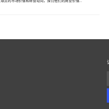
球员的市场价值和转会动向，探讨他们的商业价值...