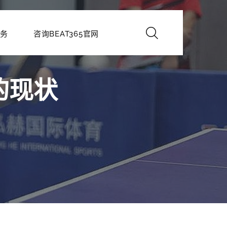
务
咨询BEAT365官网
的现状