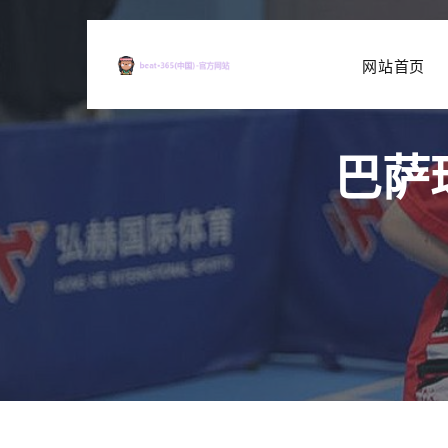
网站首页
巴萨