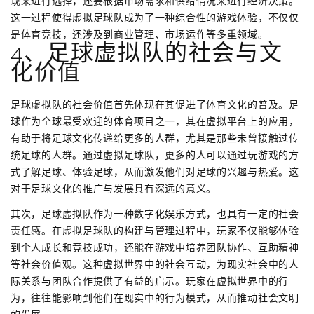
现来进行选择，还要根据市场需求和供给情况来进行经济决策。
这一过程使得虚拟足球队成为了一种综合性的游戏体验，不仅仅
是体育竞技，还涉及到商业管理、市场运作等多重领域。
4、足球虚拟队的社会与文
化价值
足球虚拟队的社会价值首先体现在其促进了体育文化的普及。足
球作为全球最受欢迎的体育项目之一，其在虚拟平台上的应用，
有助于将足球文化传递给更多的人群，尤其是那些未曾接触过传
统足球的人群。通过虚拟足球队，更多的人可以通过玩游戏的方
式了解足球、体验足球，从而激发他们对足球的兴趣与热爱。这
对于足球文化的推广与发展具有深远的意义。
其次，足球虚拟队作为一种数字化娱乐方式，也具有一定的社会
责任感。在虚拟足球队的构建与管理过程中，玩家不仅能够体验
到个人成长和竞技成功，还能在游戏中培养团队协作、互助精神
等社会价值观。这种虚拟世界中的社会互动，为现实社会中的人
际关系与团队合作提供了有益的启示。玩家在虚拟世界中的行
为，往往能影响到他们在现实中的行为模式，从而推动社会文明