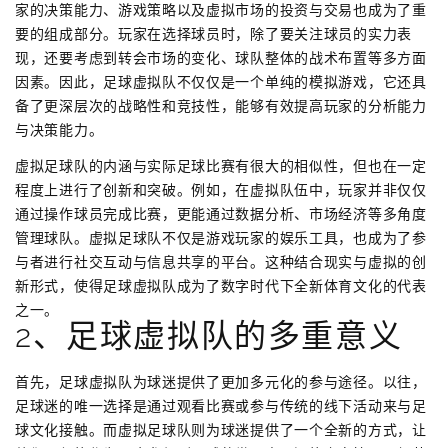
家的决策能力、游戏策略以及虚拟市场的投资与交易也成为了重
要的组成部分。玩家在选择球员时，除了要关注球员的实力表
现，还要考虑到转会市场的变化、球队整体的战术布置等多方面
因素。因此，足球虚拟队不仅仅是一个单纯的模拟游戏，它还具
备了更深层次的战略性和竞技性，能够有效提高玩家的分析能力
与决策能力。
虚拟足球队的内涵与实际足球比赛有很大的相似性，但也在一定
程度上进行了创新和突破。例如，在虚拟队伍中，玩家并非仅仅
通过操作球员完成比赛，更能通过数据分析、市场经济等多角度
管理球队。虚拟足球队不仅是游戏玩家的娱乐工具，也成为了参
与者进行社交互动与信息共享的平台。这种结合现实与虚拟的创
新形式，使得足球虚拟队成为了数字时代下全新体育文化的代表
之一。
2、足球虚拟队的多重意义
首先，足球虚拟队为球迷提供了更加多元化的参与途径。以往，
足球迷的唯一选择是通过观看比赛或参与传统的线下活动来与足
球文化接触。而虚拟足球队则为球迷提供了一个全新的方式，让