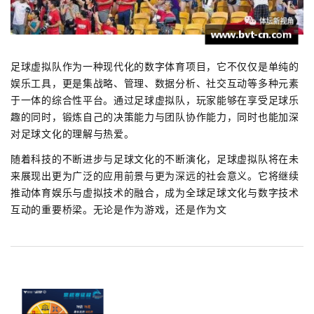
足球虚拟队作为一种现代化的数字体育项目，它不仅仅是单纯的
娱乐工具，更是集战略、管理、数据分析、社交互动等多种元素
于一体的综合性平台。通过足球虚拟队，玩家能够在享受足球乐
趣的同时，锻炼自己的决策能力与团队协作能力，同时也能加深
对足球文化的理解与热爱。
随着科技的不断进步与足球文化的不断演化，足球虚拟队将在未
来展现出更为广泛的应用前景与更为深远的社会意义。它将继续
推动体育娱乐与虚拟技术的融合，成为全球足球文化与数字技术
互动的重要桥梁。无论是作为游戏，还是作为文