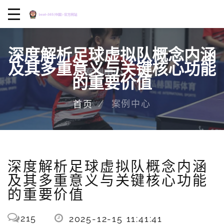
深度解析足球虚拟队概念内涵
及其多重意义与关键核心功能
的重要价值
案例中心
首页
深度解析足球虚拟队概念内涵
及其多重意义与关键核心功能
的重要价值
215
2025-12-15 11:41:41