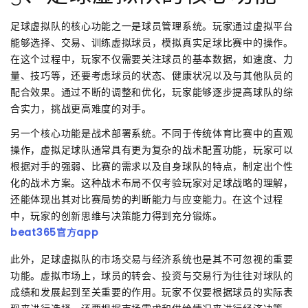
足球虚拟队的核心功能之一是球员管理系统。玩家通过虚拟平台
能够选择、交易、训练虚拟球员，模拟真实足球比赛中的操作。
在这个过程中，玩家不仅需要关注球员的基本数据，如速度、力
量、技巧等，还要考虑球员的状态、健康状况以及与其他队员的
配合效果。通过不断的调整和优化，玩家能够逐步提高球队的综
合实力，挑战更高难度的对手。
另一个核心功能是战术部署系统。不同于传统体育比赛中的直观
操作，虚拟足球队通常具有更为复杂的战术配置功能，玩家可以
根据对手的强弱、比赛的需求以及自身球队的特点，制定出个性
化的战术方案。这种战术布局不仅考验玩家对足球战略的理解，
还能体现出其对比赛局势的判断能力与应变能力。在这个过程
中，玩家的创新思维与决策能力得到充分锻炼。
beat365官方app
此外，足球虚拟队的市场交易与经济系统也是其不可忽视的重要
功能。虚拟市场上，球员的转会、投资与交易行为往往对球队的
成绩和发展起到至关重要的作用。玩家不仅要根据球员的实际表