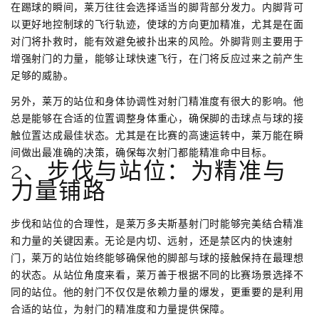
在踢球的瞬间，莱万往往会选择适当的脚背部分发力。内脚背可
以更好地控制球的飞行轨迹，使球的方向更加精准，尤其是在面
对门将扑救时，能有效避免被扑出来的风险。外脚背则主要用于
增强射门的力量，能够让球快速飞行，在门将反应过来之前产生
足够的威胁。
另外，莱万的站位和身体协调性对射门精准度有很大的影响。他
总是能够在合适的位置调整身体重心，确保脚的击球点与球的接
触位置达成最佳状态。尤其是在比赛的高速运转中，莱万能在瞬
间做出最准确的决策，确保每次射门都能精准命中目标。
2、步伐与站位：为精准与
力量铺路
步伐和站位的合理性，是莱万多夫斯基射门时能够完美结合精准
和力量的关键因素。无论是内切、远射，还是禁区内的快速射
门，莱万的站位始终能够确保他的脚部与球的接触保持在最理想
的状态。从站位角度来看，莱万善于根据不同的比赛场景选择不
同的站位。他的射门不仅仅是依赖力量的爆发，更重要的是利用
合适的站位，为射门的精准度和力量提供保障。