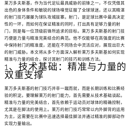
莱万多夫斯基，作为当代足坛最具威胁的前锋之一，不仅凭借其
出色的身体条件和敏锐的球场嗅觉征服了全球球迷，还以其精湛
的射门技巧屡屡为球队攻城拔寨。射门，是足球比赛中最具决定
性的一环，而如何在保证精准的同时，打出具有足够力量的射
门，则是每一位顶级前锋所追求的目标。莱万多夫斯基的射门技
巧便是力量与精准完美结合的典范。他不仅能够在高强度的比赛
中保持射门的精准度，还能在不同场合中灵活应对，展现出巨大
的射门威胁。本文将从多个方面深入解析莱万多夫斯基如何实现
精准与力量的结合，探讨其射门的技巧和训练方法。
1、技术基础：精准与力量的
双重支撑
莱万多夫斯基的射门技巧并非一蹴而就，而是长期训练和比赛经
验的积淀。要理解莱万的射门能力，首先需要从技术基础谈起。
精准与力量的完美结合，首先依赖于运动员对球体的精确控制，
尤其是在脚法的使用上。莱万的射门技巧常常以内外脚背的运用
为主，这需要在比赛中迅速选择最佳脚法并通过精准的脚部动作
实现力量输出。