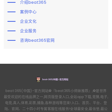
介绍beat365
案例中心
企业文化
企业服务
咨询beat365官网
beat·365(中国)-官方网站⚽️『beat365小师妹推荐』,⚽️是世界
最受欢迎的在线品牌之一,网页版登录入口,全站app下载,竞猜,电子,
电竞,真人,体育,彩票,捕鱼,各种游戏等您来!入口、首页、平台、登
陆、官网、二十四小时专属客服在线服务!全球最安全,最信誉,最公