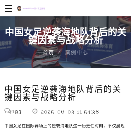
中国女足逆袭海地队背后的关
键因素与战略分析
案例中心
首页
中国女足逆袭海地队背后的关
键因素与战略分析
193
2025-06-03 11:54:38
中国女足在国际赛场上的逆袭海地队这一历史性时刻，不仅展现