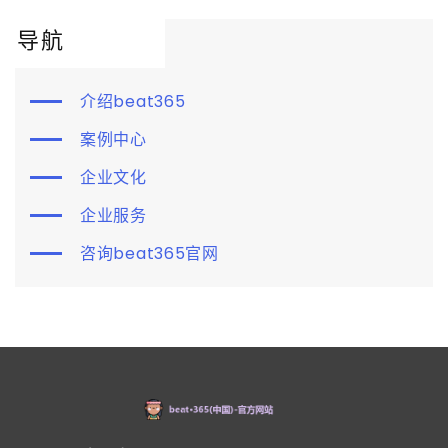
导航
介绍beat365
案例中心
企业文化
企业服务
咨询beat365官网