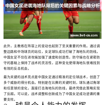
此外，主教练在阵容上的变动也起到了至关重要的作用。通过调
整边路和中场球员的站位，女足球队成功打破了海地队的防线。
中国女足不仅在进攻端加强了速度和创造性，防守端也在紧密防
守的基础上保持了战术的灵活性，这种变化使得海地队很难找到
有效的反击机会。
最为关键的战术亮点是中国女足通过精准的定位球战术，创造了
多个威胁的得分机会。特别是在比赛的关键时刻，球队通过角球
和任意球的变化，直接打击海地队的防线，最终凭借此策略实现
了反超。可以说，战术调整和创新成为了中国女足成功逆袭的重
要支柱。