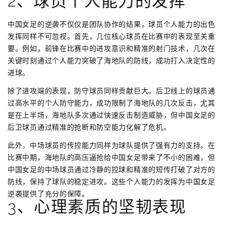
2、球员个人能力的发挥
中国女足的逆袭不仅仅是团队协作的结果，球员个人能力的出色
发挥同样不可忽视。首先，几位核心球员在比赛中的表现至关重
要。例如，前锋在比赛中的进攻意识和精准的射门技术，几次在
关键时刻通过个人能力突破了海地队的防线，成功打入决定性的
进球。
除了进攻端的表现，防守球员同样贡献巨大。后卫线上的球员通
过高水平的个人防守能力，成功限制了海地队的几次反击，尤其
是在上半场，海地队多次通过快速反击制造威胁，但中国女足的
后卫球员通过精准的抢断和防空能力化解了危机。
此外，中场球员的传控能力同样为球队提供了强有力的支持。在
比赛中期，海地队的高压逼抢给中国女足带来了不小的困难，但
中国女足的中场球员通过冷静的控球和精准的短传打破了对方的
防线，保持了球队的稳定进攻。这些个人能力的发挥为中国女足
逆袭提供了充分的保障。
3、心理素质的坚韧表现