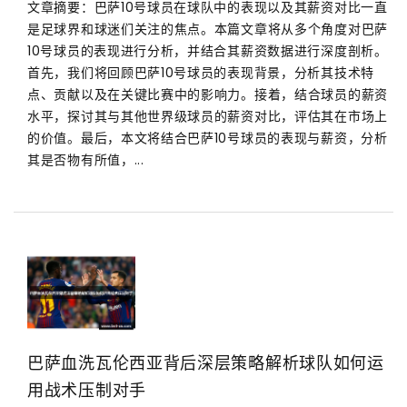
文章摘要：巴萨10号球员在球队中的表现以及其薪资对比一直
是足球界和球迷们关注的焦点。本篇文章将从多个角度对巴萨
10号球员的表现进行分析，并结合其薪资数据进行深度剖析。
首先，我们将回顾巴萨10号球员的表现背景，分析其技术特
点、贡献以及在关键比赛中的影响力。接着，结合球员的薪资
水平，探讨其与其他世界级球员的薪资对比，评估其在市场上
的价值。最后，本文将结合巴萨10号球员的表现与薪资，分析
其是否物有所值，...
巴萨血洗瓦伦西亚背后深层策略解析球队如何运
用战术压制对手