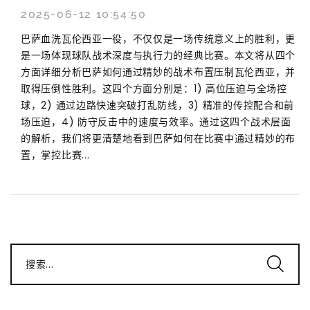
2025-06-12 10:54:50
巴萨血洗瓦伦西亚一役，不仅仅是一场传统意义上的胜利，更
是一场体现球队战术深度与执行力的经典比赛。本文将从四个
方面详细分析巴萨如何通过精妙的战术布置压制瓦伦西亚，并
取得压倒性胜利。这四个方面分别是：1) 高位压迫与全场控
球，2) 通过边路快速突破打乱防线，3) 精准的传控配合和前
场压迫，4) 防守反击中的速度与效率。通过这四个战术层面
的解析，我们将更清楚地看到巴萨如何在比赛中通过精妙的布
置，掌控比赛...
搜索...