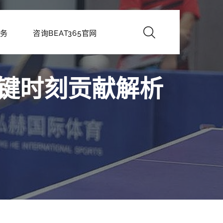
务
咨询BEAT365官网
键时刻贡献解析