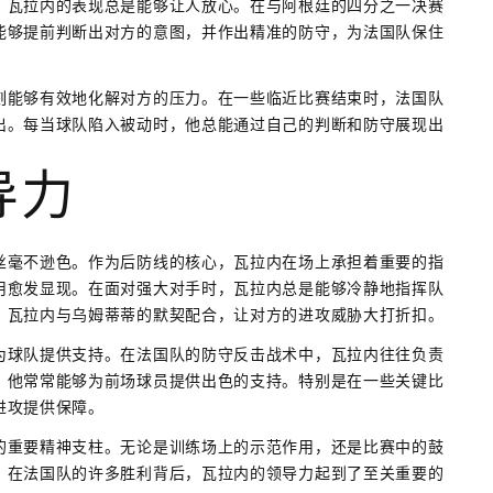
，瓦拉内的表现总是能够让人放心。在与阿根廷的四分之一决赛
能够提前判断出对方的意图，并作出精准的防守，为法国队保住
刻能够有效地化解对方的压力。在一些临近比赛结束时，法国队
出。每当球队陷入被动时，他总能通过自己的判断和防守展现出
导力
丝毫不逊色。作为后防线的核心，瓦拉内在场上承担着重要的指
用愈发显现。在面对强大对手时，瓦拉内总是能够冷静地指挥队
，瓦拉内与乌姆蒂蒂的默契配合，让对方的进攻威胁大打折扣。
为球队提供支持。在法国队的防守反击战术中，瓦拉内往往负责
，他常常能够为前场球员提供出色的支持。特别是在一些关键比
进攻提供保障。
的重要精神支柱。无论是训练场上的示范作用，还是比赛中的鼓
。在法国队的许多胜利背后，瓦拉内的领导力起到了至关重要的