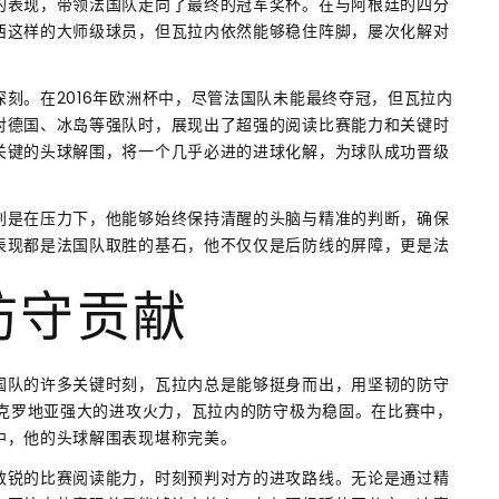
的表现，带领法国队走向了最终的冠军奖杯。在与阿根廷的四分
西这样的大师级球员，但瓦拉内依然能够稳住阵脚，屡次化解对
刻。在2016年欧洲杯中，尽管法国队未能最终夺冠，但瓦拉内
对德国、冰岛等强队时，展现出了超强的阅读比赛能力和关键时
关键的头球解围，将一个几乎必进的进球化解，为球队成功晋级
别是在压力下，他能够始终保持清醒的头脑与精准的判断，确保
表现都是法国队取胜的基石，他不仅仅是后防线的屏障，更是法
防守贡献
国队的许多关键时刻，瓦拉内总是能够挺身而出，用坚韧的防守
对克罗地亚强大的进攻火力，瓦拉内的防守极为稳固。在比赛中，
中，他的头球解围表现堪称完美。
敏锐的比赛阅读能力，时刻预判对方的进攻路线。无论是通过精