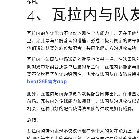
作用。
4、瓦拉内与队
瓦拉内的防守能力不仅仅体现在个人能力上，更在于他
卫，尤其是与乌姆蒂蒂的搭档，形成了极为稳定的防守
他们通过默契的站位和配合，共同化解对方的进攻威胁
瓦拉内与法国队中场球员的默契也值得一提。在法国队
队的双中场组合还是单后腰的布兰特，瓦拉内都能够与
契不仅增强了防守的稳固性，也使得法国队在攻防转换
beat365官方app
此外，瓦拉内与前锋球员的默契配合同样出色。在法国
前场。瓦拉内的传球能力和视野，让法国队的进攻得以
机会，这种良好的配合使得法国队的进攻更加有威胁。
总结：
瓦拉内的传奇表现不仅仅体现在他个人的防守能力上，
欧洲杯等大赛中的关键时刻，还是在面对强敌时的冷静