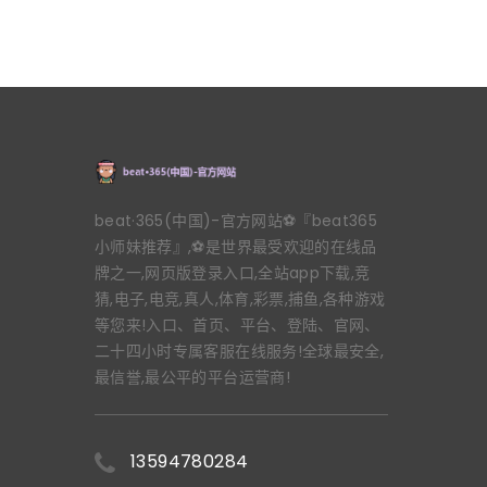
beat·365(中国)-官方网站⚽️『beat365
小师妹推荐』,⚽️是世界最受欢迎的在线品
牌之一,网页版登录入口,全站app下载,竞
猜,电子,电竞,真人,体育,彩票,捕鱼,各种游戏
等您来!入口、首页、平台、登陆、官网、
二十四小时专属客服在线服务!全球最安全,
最信誉,最公平的平台运营商!
13594780284