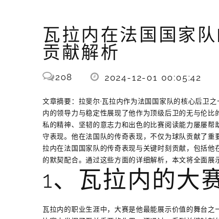
瓦拉内在法国国家队
贡献解析
208
2024-12-01 00:05:42
文章摘要：拉斐尔·瓦拉内作为法国国家队的核心后卫
内的领导力与稳定性展现了他作为顶级后卫的无与伦比的
私的精神、坚韧的意志力和出色的比赛阅读能力屡屡帮
守表现。他在法国队的传奇表现，不仅为球队贡献了重
拉内在法国国家队的传奇表现与关键时刻贡献，包括他
的默契配合。通过这些方面的详细解析，本文将全面展
1、瓦拉内的大
瓦拉内的职业生涯中，大赛是他最能展示价值的舞台之一