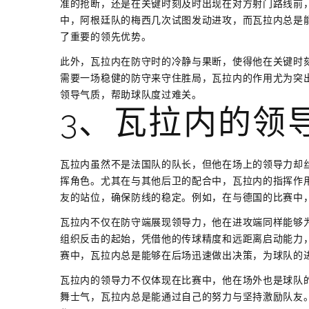
准的抢断，还是在关键时刻及时出现在对方射门路线前
中，阿根廷队的梅西几次试图发动进攻，而瓦拉内总是
了重要的领先优势。
此外，瓦拉内在防守时的冷静与果断，使得他在关键时
需要一场稳健的防守来守住胜局，瓦拉内的作用尤为突
领导气质，帮助球队度过难关。
3、瓦拉内的领
瓦拉内虽然不是法国队的队长，但他在场上的领导力却
挥角色。尤其在与其他后卫的配合中，瓦拉内的指挥作
友的站位，确保防线的稳定。例如，在与德国的比赛中
瓦拉内不仅在防守端展现领导力，他在进攻端同样能够
组织反击的起始，凭借他的传球精度和远距离启动能力
赛中，瓦拉内总是能够在后场迅速做出决策，为球队的
瓦拉内的领导力不仅体现在比赛中，他在场外也是球队
舞士气，瓦拉内总是能通过自己的努力与坚持激励队友