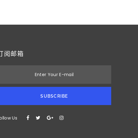
订阅邮箱
Enter Your E-mail
SUBSCRIBE
ollow Us