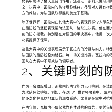
比赛中发挥了至关重要的作用，还通过一系列关键时刻
之一决赛中，瓦拉内的防守堪称经典。尽管对方拥有梅
方的威胁，为法国队取得胜利奠定了基础。
除了世界杯，瓦拉内在其他大赛中的表现同样令人印象深
在后防线的坚韧表现帮助法国队一路杀进决赛。他在面
刻的防守拦截。特别是在对德国的半决赛中，他用一次
决赛提供了保障。
这些大赛中的关键表现展示了瓦拉内的冷静与实力，特
法国队的后防线稳如磐石。每一场关键比赛，瓦拉内的
国队在大赛中不可或缺的领导者。
2、关键时刻的
作为一名顶级后卫，瓦拉内的防守能力无可挑剔。在法
为球队保驾护航。例如，在2018年世界杯决赛中，面
他多次化解克罗地亚队的进攻威胁，尤其是在空中对抗
在防守端，瓦拉内不仅仅依靠身体对抗的优势，更凭借