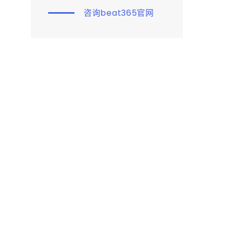
咨询beat365官网