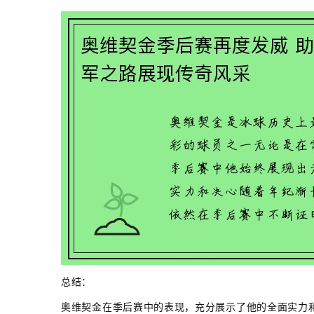
总结：
奥维契金在季后赛中的表现，充分展示了他的全面实力