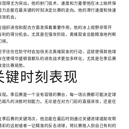
表现得尤为突出。他的射门技术、速度和力量使他在冰上始终保
能力总能在最关键的时刻决定比赛的走向。他的滑行速度和快速
进攻机会。
在组织进攻和配合方面发挥着重要作用。他的冰上视野非常开
有利的得分机会。尤其是在强攻阶段，奥维契金总能精准地判断
门将。
对手往往在防守时会加倍关注奥维契金的行动，这就使得其他球
存在使得华盛顿首都队的进攻战术更加多样化，尤其是在季后赛
改变比赛局势。
关键时刻表现
表现。季后赛是一个没有容错的舞台，每一场比赛都可能决定球
己超凡的决胜时刻能力。无论是在对方门前的直接进攻，还是在
在季后赛的关键场次，他总能在最后时刻通过关键进球或助攻帮
精彩的远射或者一记精准的反击进球，将比赛拖入到自己有利的