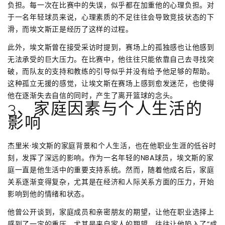
负担。每一次在比赛中的失误，似乎都在加重他的心理负担。对
于一名年轻球员来说，心理素质的不足往往会导致竞技状态的下
滑，而埃文斯正是经历了这样的过程。
此外，埃文斯曾在接受采访时提到，赛场上的孤独感也让他感到
无法承受的巨大压力。在比赛中，他往往只能依靠自己去寻找突
破，而队友的支持和教练的引导似乎并没有给予他足够的帮助。
这种孤立无援的感觉，让埃文斯在赛场上感到愈发迷茫，也使得
他在逐渐失去自信的同时，产生了离开篮球的念头。
3、家庭因素与个人生活的
影响
杰里米·埃文斯的家庭背景和个人生活，也在他职业生涯的低谷时
刻，发挥了深远的影响。作为一名年轻的NBA球员，埃文斯的家
庭一直是他生活中的重要支持系统。然而，随着他成名后，家庭
关系逐渐变得复杂，尤其是在经济和人际关系方面的压力，开始
影响到他的情绪和状态。
他曾公开谈到，家庭成员和亲密朋友的期望，让他在职业选择上
感到了一定的重压。尤其是来自家人的期望，往往让他陷入了“成