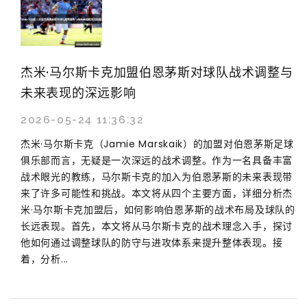
杰米·马尔斯卡克加盟伯恩茅斯对球队战术调整与
未来表现的深远影响
2026-05-24 11:36:32
杰米·马尔斯卡克（Jamie Marskaik）的加盟对伯恩茅斯足球
俱乐部而言，无疑是一次深远的战术调整。作为一名具备丰富
战术眼光的教练，马尔斯卡克的加入为伯恩茅斯的未来表现带
来了许多可能性和挑战。本文将从四个主要方面，详细分析杰
米·马尔斯卡克加盟后，如何影响伯恩茅斯的战术布局及球队的
长远表现。首先，本文将从马尔斯卡克的战术理念入手，探讨
他如何通过调整球队的防守与进攻体系来提升整体表现。接
着，分析...