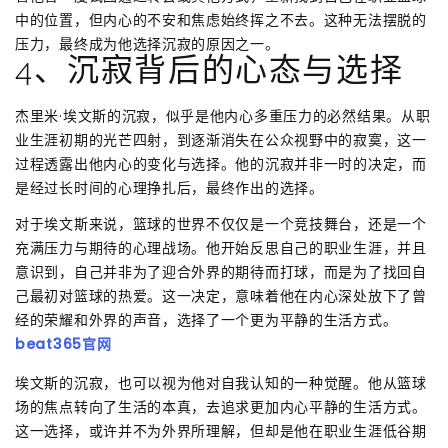
中的位置，但内心的不安和焦虑始终挥之不去。这种无法摆脱的
压力，最终成为他选择沉寂的原因之一。
4、沉寂背后的心态与选择
杰里米·埃文斯的沉寂，似乎是他内心多重压力的必然结果。从职
业生涯初期的光芒四射，到逐渐消失在公众视野中的寂寞，这一
过程透露出他内心的变化与选择。他的沉寂并非一时的决定，而
是经过长时间的心理挣扎后，最终作出的选择。
对于埃文斯来说，篮球的世界不仅仅是一个竞技舞台，还是一个
充满压力与期待的心理战场。他开始反思自己的职业生涯，并且
意识到，自己并非为了迎合外界的期待而打球，而是为了找回自
己最初对篮球的热爱。这一决定，意味着他在内心深处放下了曾
经的荣耀和外界的声音，选择了一个更为平静的生活方式。
beat365官网
埃文斯的沉寂，也可以视为他对自我认知的一种觉醒。他从篮球
场的焦点转向了生活的本真，去追求更加内心平静的生活方式。
这一选择，或许并不为外界所理解，但却是他在职业生涯低谷期