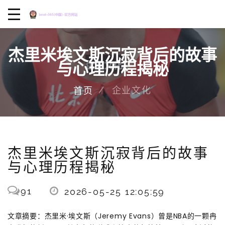
杰里米埃文斯沉寂背后的故事
与心理历程揭秘
企业文化
首页
杰里米埃文斯沉寂背后的故事
与心理历程揭秘
91
2026-05-25 12:05:59
文章摘要：杰里米·埃文斯（Jeremy Evans）曾是NBA的一颗冉