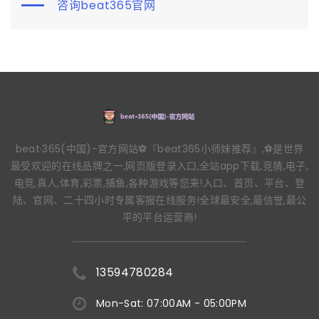
咨询beat365官网
beat·365(中国)-官方网站⚽️『beat365小师妹推荐』,⚽️是世界
最受欢迎的在线品牌之一,网页版登录入口,全站app下载,竞猜,电子,
电竞,真人,体育,彩票,捕鱼,各种游戏等您来!入口、首页、平台、登
陆、官网、二十四小时专属客服在线服务!全球最安全,最信誉,最公
平的平台运营商!
13594780284
Mon-Sat: 07:00AM - 05:00PM