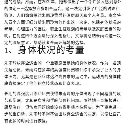
煌的成绩。然而，在2021年，她却做出了一个令许多人感到意外
的决定——选择放弃参加全运会。这一决定引发了广泛的讨论和
猜测，人们纷纷探讨朱雨玲背后的深层原因和个人考量。本文将
从四个方面详细分析朱雨玲为何作出这一决定，包括身体状况的
考量、心理压力的困扰、职业生涯规划的考量以及家庭因素的影
响。在对这四个方面进行深入剖析后，文章将总结朱雨玲这一决
定的深层意义，帮助读者全面理解她的选择。
1、身体状况的考量
朱雨玲放弃全运会的一个重要原因是她的身体状况。作为一名顶
尖运动员，朱雨玲在多年的高强度比赛和训练中承受了巨大的身
体压力。尤其是在乒乓球这种高要求的运动中，运动员的身体健
康直接决定了他们的竞技状态和比赛表现。
长期的高强度训练和比赛使得朱雨玲的身体出现了不同程度的疲
劳和伤病，尤其是肩膀和手腕部位的问题。虽然她一直积极进行
康复治疗，但伤病问题始终没有得到根本性解决。为了避免进一
步加重伤势，朱雨玲不得不做出放弃全运会的决定，以便让自己
有更多的时间进行恢复。