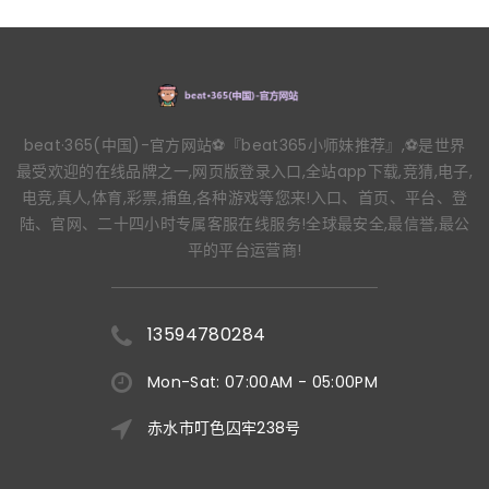
beat·365(中国)-官方网站⚽️『beat365小师妹推荐』,⚽️是世界
最受欢迎的在线品牌之一,网页版登录入口,全站app下载,竞猜,电子,
电竞,真人,体育,彩票,捕鱼,各种游戏等您来!入口、首页、平台、登
陆、官网、二十四小时专属客服在线服务!全球最安全,最信誉,最公
平的平台运营商!
13594780284
Mon-Sat: 07:00AM - 05:00PM
赤水市叮色囚牢238号