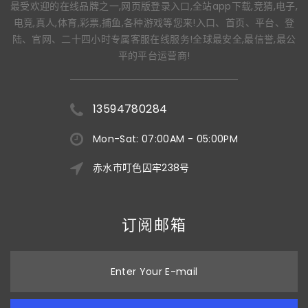
最受欢迎的在线品牌之一,网页版登录入口,全站app下载,竞猜,电子,
电竞,真人,体育,彩票,捕鱼,各种游戏等您来!入口、首页、平台、登
陆、官网、二十四小时专属客服在线服务!全球最安全,最信誉,最公
平的平台运营商!
13594780284
Mon-Sat: 07:00AM - 05:00PM
赤水市叮色囚牢238号
订阅邮箱
Enter Your E-mail