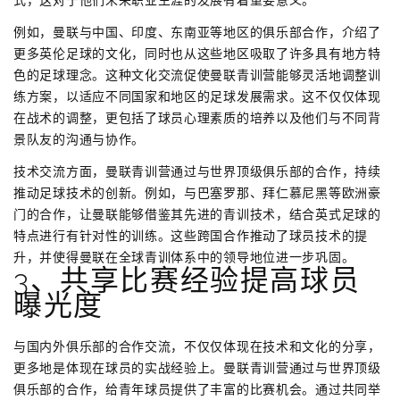
式，这对于他们未来职业生涯的发展有着重要意义。
例如，曼联与中国、印度、东南亚等地区的俱乐部合作，介绍了
更多英伦足球的文化，同时也从这些地区吸取了许多具有地方特
色的足球理念。这种文化交流促使曼联青训营能够灵活地调整训
练方案，以适应不同国家和地区的足球发展需求。这不仅仅体现
在战术的调整，更包括了球员心理素质的培养以及他们与不同背
景队友的沟通与协作。
技术交流方面，曼联青训营通过与世界顶级俱乐部的合作，持续
推动足球技术的创新。例如，与巴塞罗那、拜仁慕尼黑等欧洲豪
门的合作，让曼联能够借鉴其先进的青训技术，结合英式足球的
特点进行有针对性的训练。这些跨国合作推动了球员技术的提
升，并使得曼联在全球青训体系中的领导地位进一步巩固。
3、共享比赛经验提高球员
曝光度
与国内外俱乐部的合作交流，不仅仅体现在技术和文化的分享，
更多地是体现在球员的实战经验上。曼联青训营通过与世界顶级
俱乐部的合作，给青年球员提供了丰富的比赛机会。通过共同举