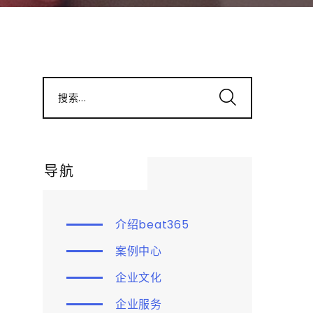
搜索...
导航
介绍beat365
案例中心
企业文化
企业服务