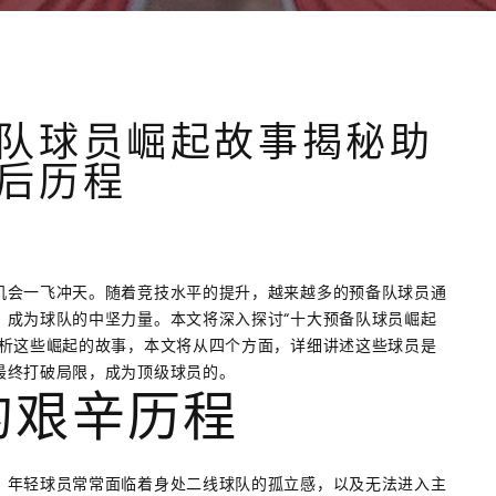
队球员崛起故事揭秘助
后历程
机会一飞冲天。随着竞技水平的提升，越来越多的预备队球员通
，成为球队的中坚力量。本文将深入探讨“十大预备队球员崛起
分析这些崛起的故事，本文将从四个方面，详细讲述这些球员是
最终打破局限，成为顶级球员的。
的艰辛历程
。年轻球员常常面临着身处二线球队的孤立感，以及无法进入主