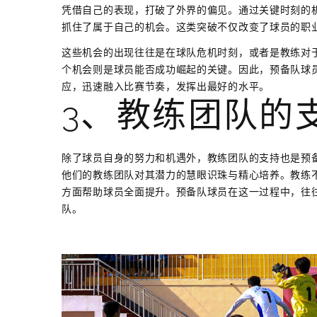
凭借自己的表现，打破了外界的偏见。通过关键时刻的
抓住了属于自己的机会。这类突破不仅改变了球员的职
这些机会的出现往往是在球队危机时刻，或者是教练对
个机会则是球员能否成功崛起的关键。因此，预备队球
应，迅速融入比赛节奏，发挥出最好的水平。
3、教练团队的
除了球员自身的努力和机遇外，教练团队的支持也是预
他们的教练团队对其潜力的慧眼识珠与精心培养。教练
方面帮助球员全面提升。预备队球员在这一过程中，往
队。