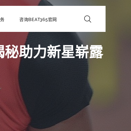
务
咨询BEAT365官网
揭秘助力新星崭露