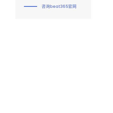
咨询beat365官网