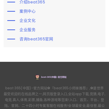
介绍beat365
案例中心
企业文化
企业服务
咨询beat365官网
beat·365(中国)-官方网站⚽️『beat365小师妹推荐』,⚽️是世界
最受欢迎的在线品牌之一,网页版登录入口,全站app下载,竞猜,电子,
电竞,真人,体育,彩票,捕鱼,各种游戏等您来!入口、首页、平台、登
陆、官网、二十四小时专属客服在线服务!全球最安全,最信誉,最公