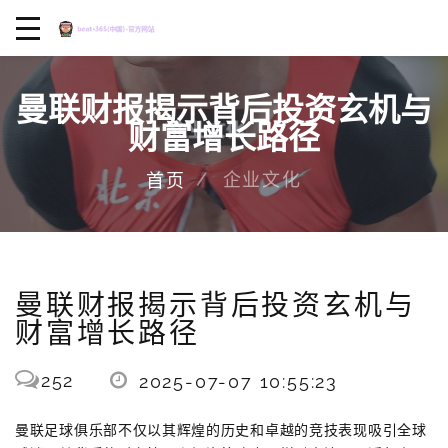
曼联财报揭示背后投资玄机与
财富增长路径
企业文化
首页
曼联财报揭示背后投资玄机与
财富增长路径
252
2025-07-07 10:55:23
曼联足球俱乐部不仅以其辉煌的历史和卓越的竞技表现吸引全球