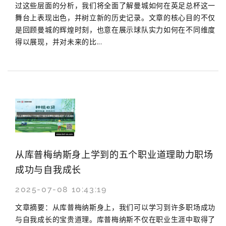
过这些层面的分析，我们将全面了解曼城如何在英足总杯这一
舞台上表现出色，并树立新的历史记录。文章的核心目的不仅
是回顾曼城的辉煌时刻，也意在展示球队实力如何在不同维度
得以展现，并对未来的比...
从库普梅纳斯身上学到的五个职业道理助力职场
成功与自我成长
2025-07-08 10:43:19
文章摘要：从库普梅纳斯身上，我们可以学习到许多职场成功
与自我成长的宝贵道理。库普梅纳斯不仅在职业生涯中取得了