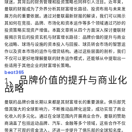
球迷，其背后的财务管理和投资策略也同样引人注目。近年来，
曼联的财报成为了外界分析其财富增长路径、投资布局与未来发
展方向的重要依据。通过对曼联最新财报的解读，我们可以揭示
其如何在竞技、品牌、市场化和资本运作等多个领域通过巧妙的
投资策略实现资产增值。本篇文章将从四个方面深入探讨曼联财
报揭示背后的投资玄机与财富增长路径：品牌价值的提升与商业
化战略、球场与设施的资本投入与回报、球员转会市场的智慧运
作以及资本市场的运作与借贷结构。通过这些层面的剖析，我们
不仅可以更好地理解曼联的财务运作模式，还能够从中提取出一
些适用于其他企业的财富增长策略。
beat365
1、品牌价值的提升与商业化
战略
曼联的品牌价值长期以来都是其财富增长的重要源泉。俱乐部凭
借其强大的全球影响力，不断推动品牌化运营，成功实现了商业
化收入的多元化。通过在全球范围内开展商业合作，曼联的赞助
商涵盖了包括运动品牌、汽车、金融等多个领域，这些合作不仅
带来了可观的资金流入，还进一步提升了俱乐部的全球知名度。