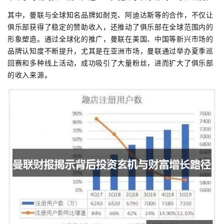
其中，曼联与全球知名品牌如耐克、阿迪达斯等的合作，不仅让
俱乐部获得了稳定的赞助收入，还推动了俱乐部在全球范围内的
形象塑造。通过全球化的推广，曼联在美国、中国等新兴市场的
品牌认知度不断提升，尤其是在亚洲市场，曼联通过举办夏季巡
回赛和多种线上活动，成功吸引了大量粉丝，进而扩大了俱乐部
的收入来源。