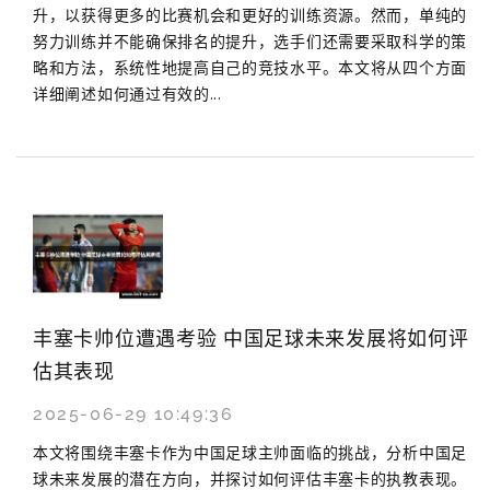
升，以获得更多的比赛机会和更好的训练资源。然而，单纯的
努力训练并不能确保排名的提升，选手们还需要采取科学的策
略和方法，系统性地提高自己的竞技水平。本文将从四个方面
详细阐述如何通过有效的...
丰塞卡帅位遭遇考验 中国足球未来发展将如何评
估其表现
2025-06-29 10:49:36
本文将围绕丰塞卡作为中国足球主帅面临的挑战，分析中国足
球未来发展的潜在方向，并探讨如何评估丰塞卡的执教表现。