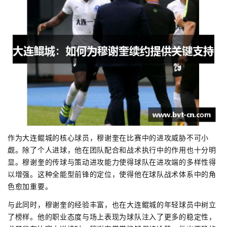
作为大连鲲城的核心球员，穆谢奎在比赛中的进攻威胁不可小
觑。除了个人进球，他在团队配合和战术执行中的作用也十分明
显。穆谢奎的传球与策动进攻能力使得球队在进攻端的多样性得
以增强。这种全能型前锋的定位，使得他在球队战术体系中的角
色愈加重要。
与此同时，穆谢奎的经验丰富，也在大连鲲城的年轻球员中树立
了榜样。他的职业态度与场上表现为球队注入了更多的稳定性，