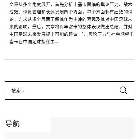
文章从多个角度展开，首先分析丰塞卡面临的舆论压力、战术
成效、球员管理和长远发展四个方面，每个方面都有细致的讨
论，力求从多个层面了解其作为主帅的表现及其对中国足球未
来的影响。最后，文章将对丰塞卡的整体表现做出总结，并对
中国足球未来发展提出可能的建议。1、舆论压力与社会期望丰
塞卡在中国足球担任主...
搜索...
导航