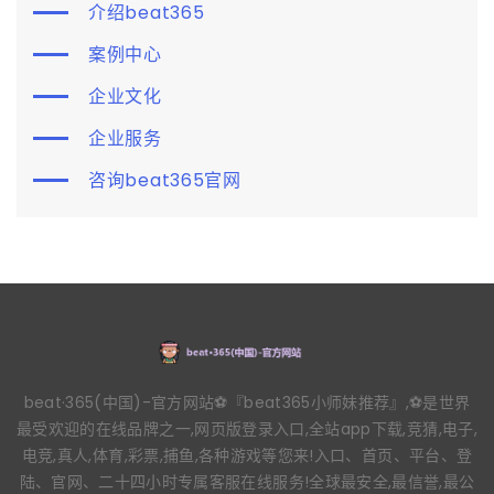
介绍beat365
案例中心
企业文化
企业服务
咨询beat365官网
beat·365(中国)-官方网站⚽️『beat365小师妹推荐』,⚽️是世界
最受欢迎的在线品牌之一,网页版登录入口,全站app下载,竞猜,电子,
电竞,真人,体育,彩票,捕鱼,各种游戏等您来!入口、首页、平台、登
陆、官网、二十四小时专属客服在线服务!全球最安全,最信誉,最公