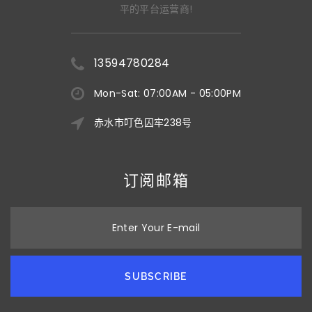
平的平台运营商!
13594780284
Mon-Sat: 07:00AM - 05:00PM
赤水市叮色囚牢238号
订阅邮箱
Enter Your E-mail
SUBSCRIBE